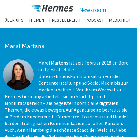
zum Inhalt
Hermes
Newsroom
Newsroom
ÜBER UNS
THEMEN
PRESSEBEREICH
PODCAST
MEDIATHEK
Marei Martens
Marei Martens ist seit Februar 2018 an Bord
und gestaltet die
Unternehmenskommunikation von der
Contenterstellung und Social Media bis zur
Medienarbeit mit. Vor ihrem Wechsel zu
Hermes Germany arbeitete sie im Start-Up- und
Mobilitätsbereich – sie begeistern somit alle digitalen
Themen, die etwas bewegen. Auf Agenturseite betreute sie
außerdem Kunden aus E-Commerce, Tourismus und Handel
bei der strategischen Kommunikation auf allen Kanälen.
Auch, wenn Hamburg die schönste Stadt der Welt ist, liebt
das Nordlicht es, die Welt zu bereisen. Davor, danach oder