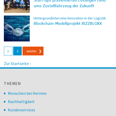
Start-ups präsentierten Lösungen rund
ums Zustellfahrzeug der Zukunft
Hintergrundinterview Innovation in der Logistik
Blockchain-Modellprojekt BIZZBLOXX
Beitragsnavigation
1
2
weiter
Zur Startseite
THEMEN
Menschen bei Hermes
Nachhaltigkeit
Kundenservices