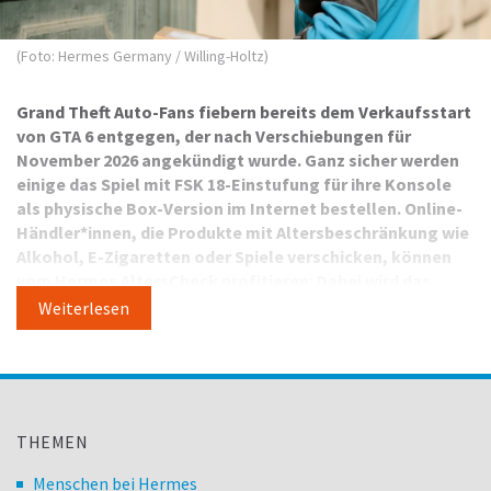
(Foto: Hermes Germany / Willing-Holtz)
Grand Theft Auto-Fans fiebern bereits dem Verkaufsstart
von GTA 6 entgegen, der nach Verschiebungen für
November 2026 angekündigt wurde. Ganz sicher werden
einige das Spiel mit FSK 18-Einstufung für ihre Konsole
als physische Box-Version im Internet bestellen. Online-
Händler*innen, die Produkte mit Altersbeschränkung wie
Alkohol, E-Zigaretten oder Spiele verschicken, können
vom Hermes AltersCheck profitieren: Dabei wird das
Geburtsdatum der Empfänger*innen bei der
Weiterlesen
Paketübergabe geprüft. Jessica Michaels, Director
Product Management, über die Vorteile des Services und
dessen Zertifizierung durch die unabhängige
Kommission
für Jugendmedienschutz
(KJM).
THEMEN
Wie läuft der Hermes AltersCheck in der Praxis ab?
Menschen bei Hermes