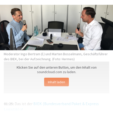
Moderator Ingo Bertram (l.) und Marten Bosselmann, Geschäftsführer
des BIEK, bei der Aufzeichnung. (Foto: Hermes)
Klicken Sie auf den unteren Button, um den Inhalt von
soundcloud.com zu laden.
Inhalt laden
01:25:
Das ist der
BIEK (Bundesverband Paket & Express
Logistik)