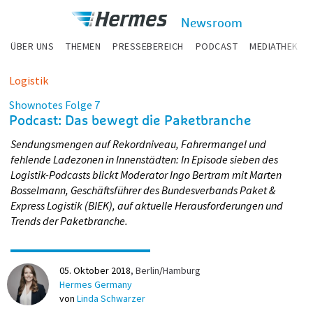
zum Inhalt
Hermes
Newsroom
Newsroom
ÜBER UNS
THEMEN
PRESSEBEREICH
PODCAST
MEDIATHEK
Logistik
Shownotes Folge 7
Podcast: Das bewegt die Paketbranche
Sendungsmengen auf Rekordniveau, Fahrermangel und
fehlende Ladezonen in Innenstädten: In Episode sieben des
Logistik-Podcasts blickt Moderator Ingo Bertram mit Marten
Bosselmann, Geschäftsführer des Bundesverbands Paket &
Express Logistik (BIEK), auf aktuelle Herausforderungen und
Trends der Paketbranche.
05. Oktober 2018
Berlin
/
Hamburg
Hermes Germany
von
Linda Schwarzer