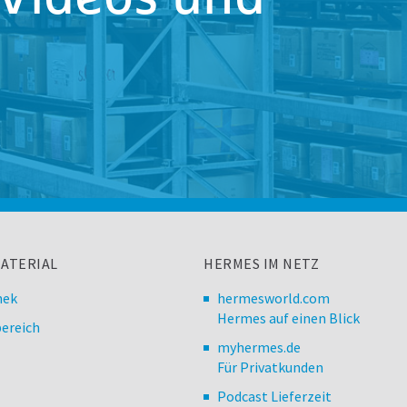
ATERIAL
HERMES IM NETZ
hek
hermesworld.com
Hermes auf einen Blick
ereich
myhermes.de
Für Privatkunden
Podcast Lieferzeit