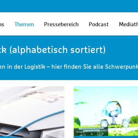
ns
Themen
Pressebereich
Podcast
Mediat
 (alphabetisch sortiert)
 in der Logistik – hier finden Sie alle Schwerpu