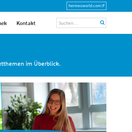
hermesworld.com
Suche
hek
Kontakt
nktthemen im Überblick.