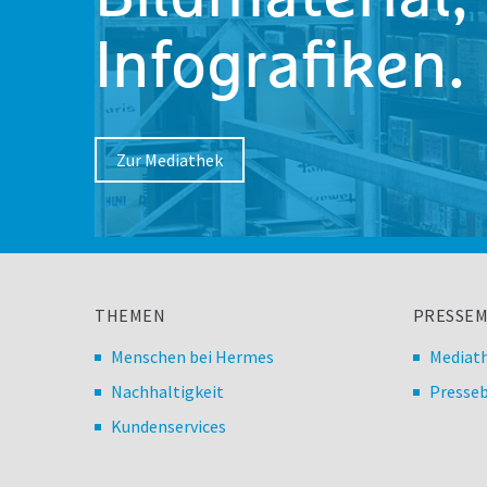
Infografiken.
Zur Mediathek
THEMEN
PRESSEM
Menschen bei Hermes
Mediat
Nachhaltigkeit
Presseb
Kundenservices