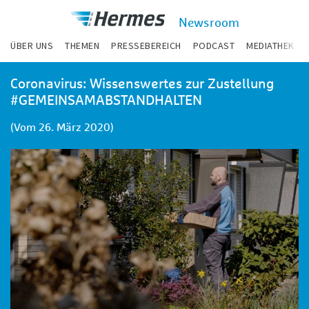
zum Inhalt
Hermes
Newsroom
Newsroom
ÜBER UNS
THEMEN
PRESSEBEREICH
PODCAST
MEDIATHEK
Coronavirus:
Coronavirus: Wissenswertes zur Zustellung
Wissenswertes
#GEMEINSAMABSTANDHALTEN
zur
Zustellung
(Vom 26. März 2020)