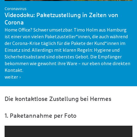
Coronavirus
Videodoku: Paketzustellung in Zeiten von
Corona
Home Office? Schwer umsetzbar. Timo Holm aus Hamburg
ist einer von vielen Paketzusteller*innen, die auch während
der Corona-Krise täglich für die Pakete der Kund*innen im
Einsatz sind. Allerdings mit klaren Regeln: Hygiene und
Sicherheitsabstand sind oberstes Gebot. Die Empfänger
bekommen wie gewohnt ihre Ware – nur eben ohne direkten
Kontakt.
weiter
Die kontaktlose Zustellung bei Hermes
1. Paketannahme per Foto