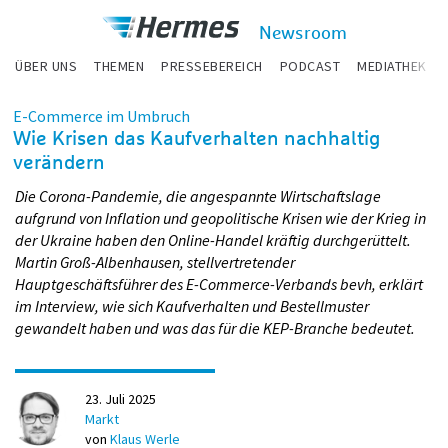
zum Inhalt
Hermes
Newsroom
Newsroom
ÜBER UNS
THEMEN
PRESSEBEREICH
PODCAST
MEDIATHEK
E-Commerce im Umbruch
Wie Krisen das Kaufverhalten nachhaltig
verändern
Die Corona-Pandemie, die angespannte Wirtschaftslage
aufgrund von Inflation und geopolitische Krisen wie der Krieg in
der Ukraine haben den Online-Handel kräftig durchgerüttelt.
Martin Groß-Albenhausen, stellvertretender
Hauptgeschäftsführer des E-Commerce-Verbands bevh, erklärt
im Interview, wie sich Kaufverhalten und Bestellmuster
gewandelt haben und was das für die KEP-Branche bedeutet.
23. Juli 2025
Markt
von
Klaus Werle