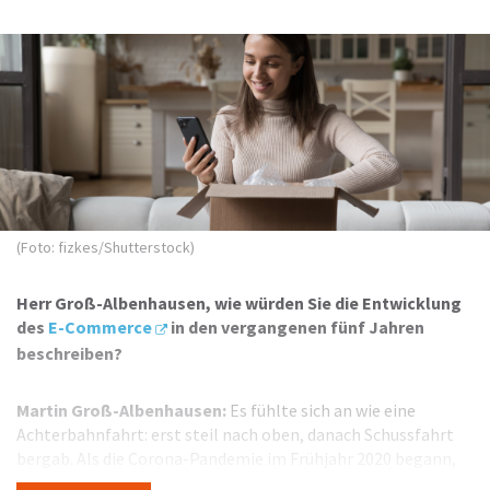
(Foto: fizkes/Shutterstock)
Herr Groß-Albenhausen, wie würden Sie die Entwicklung
des
E-Commerce
in den vergangenen fünf Jahren
beschreiben?
Martin Groß-Albenhausen:
Es fühlte sich an wie eine
Achterbahnfahrt: erst steil nach oben, danach Schussfahrt
bergab. Als die Corona-Pandemie im Frühjahr 2020 begann,
gab es zunächst eine Schockstarre – doch kurz darauf zog der