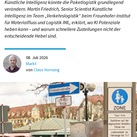
Künstliche Intelligenz könnte die Paketlogistik grundlegend
Situationen halten die Menschen ihr Geld zurück – nicht, weil
verändern. Martin Friedrich, Senior Scientist Künstliche
Produkte teurer werden, sondern weil sie verängstigt sind.
Intelligenz im Team „Verkehrslogistik“ beim Fraunhofer-Institut
Diese psychologische Reaktion kennen wir aus früheren
für Materialfluss und Logistik IML, erklärt, wo KI Potenziale
Krisen. Die stark steigende Inflation hat den Effekt noch
heben kann – und warum schnellere Zustellungen nicht der
verstärkt. Selbst Rabatte haben in dieser Zeit kaum gewirkt,
entscheidende Hebel sind.
weil Verunsicherung und Kaufkraftverlust zu groß waren.
08. Juli 2026
„Die Menschen vergleichen mehr und suchen
Markt
gezielt nach günstigen Angeboten“
von
Claus Hornung
Wie genau hat sich das Kaufverhalten von
Verbraucher*innen verändert?
Martin Groß-Albenhausen:
Kundinnen und Kunden sind
preissensibler geworden. Besonders empfindlich reagiert die
Altersgruppe der 50- bis 59-Jährigen, während bei den
Jüngeren Konsumentscheidungen noch stärker von
Lifestyle-Aspekten geprägt sind.