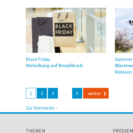
Black Friday
Güterver
Verlockung auf Knopfdruck
Warenwa
Rotoren
Beitragsnavigation
1
2
3
…
5
weiter
Zur Startseite
THEMEN
PRESSEM