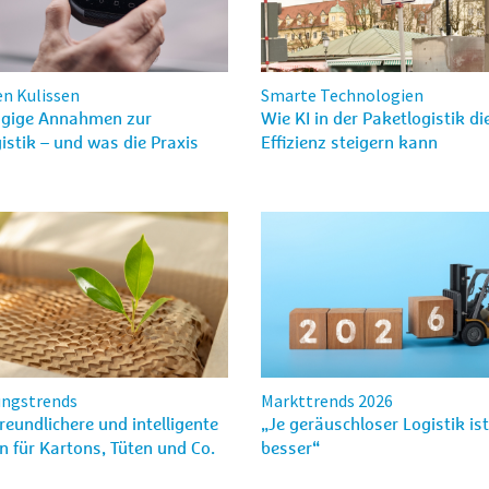
en Kulissen
Smarte Technologien
ngige Annahmen zur
Wie KI in der Paketlogistik di
istik – und was die Praxis
Effizienz steigern kann
ungstrends
Markttrends 2026
eundlichere und intelligente
„Je geräuschloser Logistik ist
 für Kartons, Tüten und Co.
besser“