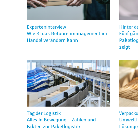
Experteninterview
Hinter d
Wie KI das Retourenmanagement im
Fünf gä
Handel verändern kann
Paketlog
zeigt
Tag der Logistik
Verpack
Alles in Bewegung – Zahlen und
Umweltfr
Fakten zur Paketlogistik
Lösungen