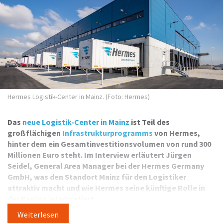
Hermes Logistik-Center in Mainz. (Foto: Hermes)
Das
neue Logistik-Center in Mainz
ist Teil des
großflächigen
Infrastrukturprogramms
von Hermes,
hinter dem ein Gesamtinvestitionsvolumen von rund 300
Millionen Euro steht. Im Interview erläutert Jürgen
Seidel, General Area Manager bei der Hermes Germany
GmbH, was den Standort Mainz für den Logistiker
attraktiv macht und wie Hermes seine künftige Rolle in
der Region interpretiert.
Weiterlesen