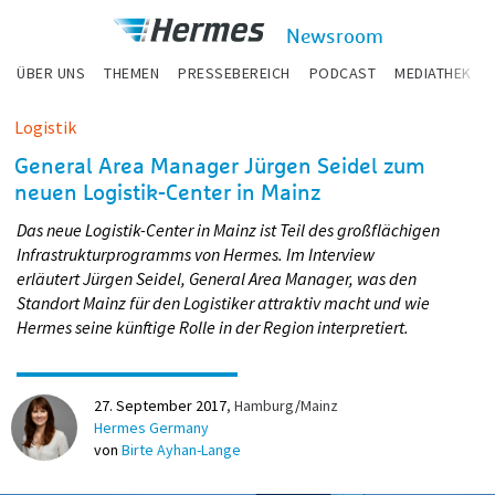
zum Inhalt
Hermes
Newsroom
Newsroom
ÜBER UNS
THEMEN
PRESSEBEREICH
PODCAST
MEDIATHEK
Logistik
General Area Manager Jürgen Seidel zum
neuen Logistik-Center in Mainz
Das neue Logistik-Center in Mainz ist Teil des großflächigen
Infrastrukturprogramms von Hermes. Im Interview
erläutert Jürgen Seidel, General Area Manager, was den
Standort Mainz für den Logistiker attraktiv macht und wie
Hermes seine künftige Rolle in der Region interpretiert.
27. September 2017
Hamburg
/
Mainz
Hermes Germany
von
Birte Ayhan-Lange