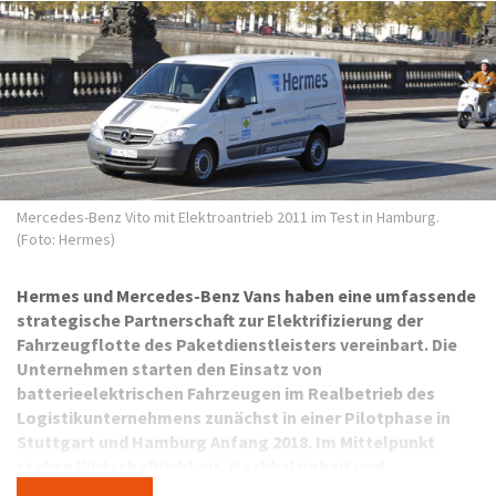
Mercedes-Benz Vito mit Elektroantrieb 2011 im Test in Hamburg.
(Foto: Hermes)
Hermes und Mercedes-Benz Vans haben eine umfassende
strategische Partnerschaft zur Elektrifizierung der
Fahrzeugflotte des Paketdienstleisters vereinbart. Die
Unternehmen starten den Einsatz von
batterieelektrischen Fahrzeugen im Realbetrieb des
Logistikunternehmens zunächst in einer Pilotphase in
Stuttgart und Hamburg Anfang 2018. Im Mittelpunkt
stehen Wirtschaftlichkeit, Nachhaltigkeit und
Alltagstauglichkeit von emissionsfreien