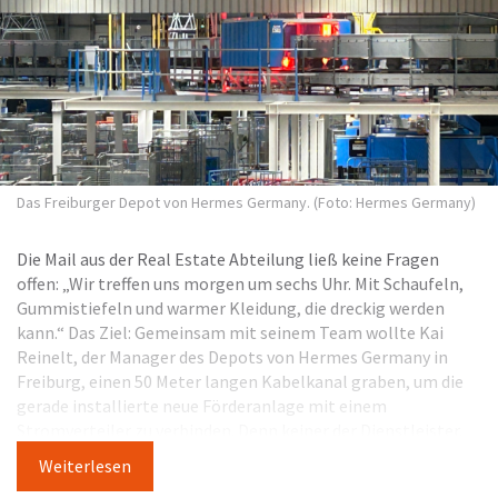
Das Freiburger Depot von Hermes Germany. (Foto: Hermes Germany)
Die Mail aus der Real Estate Abteilung ließ keine Fragen
offen: „Wir treffen uns morgen um sechs Uhr. Mit Schaufeln,
Gummistiefeln und warmer Kleidung, die dreckig werden
kann.“ Das Ziel: Gemeinsam mit seinem Team wollte Kai
Reinelt, der Manager des Depots von Hermes Germany in
Freiburg, einen 50 Meter langen Kabelkanal graben, um die
gerade installierte neue Förderanlage mit einem
Stromverteiler zu verbinden. Denn keiner der Dienstleister,
die an dem monatelang dauernden Umbau beteiligt waren,
Weiterlesen
fühlte sich dafür zuständig. „Man hätte lange