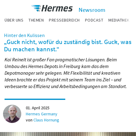
zum Inhalt
Hermes
Newsroom
Newsroom
ÜBER UNS
THEMEN
PRESSEBEREICH
PODCAST
MEDIATHEK
Hinter den Kulissen
„Guck nicht, wofür du zuständig bist. Guck, was
Du machen kannst.“
Kai Reinelt ist großer Fan pragmatischer Lösungen. Beim
Umbau des Hermes Depots in Freiburg kam das dem
Depotmanager sehr gelegen. Mit Flexibilität und kreativen
Ideen brachte er das Projekt mit seinem Team ins Ziel – und
verbesserte so Effizienz und Arbeitsbedingungen am Standort.
01. April 2025
Hermes Germany
von
Claus Hornung