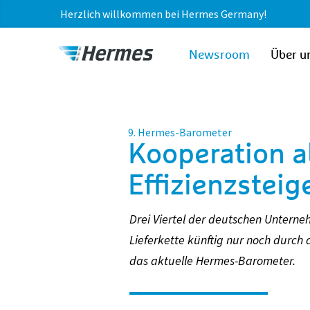
Herzlich willkommen bei Hermes Germany!
zum Inhalt
Hermes
Newsroom
Über u
Newsroom
9. Hermes-Barometer
Kooperation a
Effizienzsteig
Drei Viertel der deutschen Unterne
Lieferkette künftig nur noch durch 
das aktuelle Hermes-Barometer.