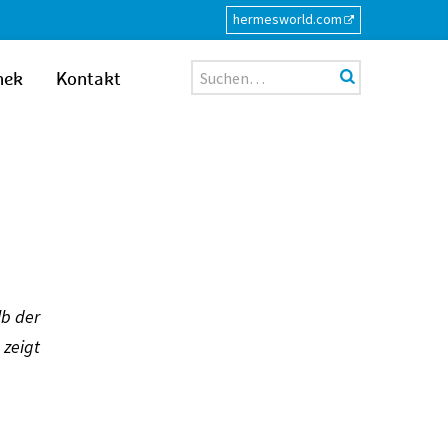
hermesworld.com
Suche
hek
Kontakt
lb der
 zeigt