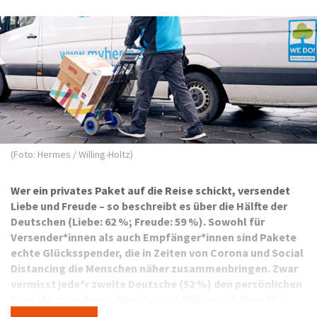
(Foto: Hermes / Willing-Holtz)
Wer ein privates Paket auf die Reise schickt, versendet
Liebe und Freude – so beschreibt es über die Hälfte der
Deutschen (Liebe: 62 %; Freude: 59 %). Sowohl für
Versender*innen als auch Empfänger*innen sind Pakete
echte Glücksspender, die in Zeiten von Corona und Social
Distancing die Menschen näher zusammenbringen. Zwar
vermisst jede*r zweite Deutsche (52 %) den persönlichen
Kontakt zu anderen. Gleichzeitig fühlen sich über 70 %
derjenigen, die ein Geschenkpaket erhalten haben, der