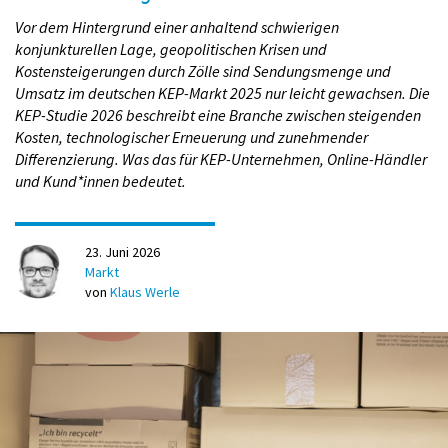
persönlich übergeben worden. Vor allem
Vor dem Hintergrund einer anhaltend schwierigen
Geburtstagsgeschenke sind hoch im Kurs: Jede*r Vierte (23
konjunkturellen Lage, geopolitischen Krisen und
%) hat in den vergangenen fünf Monaten eines verschickt.
Kostensteigerungen durch Zölle sind Sendungsmenge und
Deutlich über die Hälfte der Deutschen ist sich einig, dass
Umsatz im deutschen KEP-Markt 2025 nur leicht gewachsen. Die
man gerade Menschen, die sich zurzeit einsam fühlen, durch
KEP-Studie 2026 beschreibt eine Branche zwischen steigenden
ein Paket zeigen kann, dass man an sie denkt (57 %). Vor
Kosten, technologischer Erneuerung und zunehmender
allem in Niedersachsen (67 %) und Hamburg (65 %) wird
Differenzierung. Was das für KEP-Unternehmen, Online-Händler
diese Annahme vertreten, in Sachsen zeigt man sich
und Kund*innen bedeutet.
hingegen eher skeptisch (44 %). Für 59 % der Deutschen
bedeutet Pakete verschicken, Freude zu verschicken. Diese
Auffassung vertreten vor allem die Norddeutschen stärker als
23. Juni 2026
der Rest der Republik. Besonders Frauen (70 %) und unter 30-
Markt
Jährige (71 %) glauben überdurchschnittlich häufig, durch
von
Klaus Werle
eine kleine Aufmerksamkeit per Paket Menschen, die sie
nicht treffen können, etwas Liebe schicken zu können.
Ohne Gefühle wird kaum ein Paket gepackt
oder geöffnet