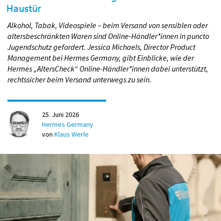
Haustür
Alkohol, Tabak, Videospiele – beim Versand von sensiblen oder
altersbeschränkten Waren sind Online-Händler*innen in puncto
Jugendschutz gefordert. Jessica Michaels, Director Product
Management bei Hermes Germany, gibt Einblicke, wie der
Hermes „AltersCheck“ Online-Händler*innen dabei unterstützt,
rechtssicher beim Versand unterwegs zu sein.
25. Juni 2026
Hermes Germany
von
Klaus Werle
Jan Zimmermann, Senior Product Manager Digital (Foto: Hermes
Germany)
Dies reduziert Unsicherheit und Stress und erhöht die
Planbarkeit. Gleichzeitig sind das Bedürfnis nach
Selbstbestimmung und eine Anpassung der Zustellung an