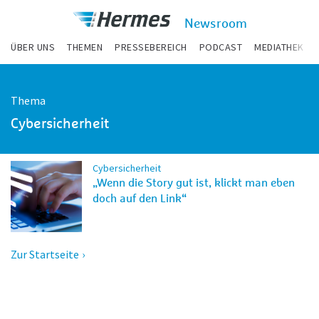
zum Inhalt
Hermes
Newsroom
Newsroom
ÜBER UNS
THEMEN
PRESSEBEREICH
PODCAST
MEDIATHEK
Thema
Cybersicherheit
Cybersicherheit
„Wenn die Story gut ist, klickt man eben
doch auf den Link“
Zur Startseite