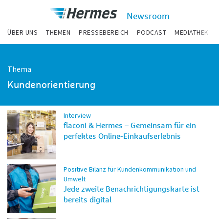
zum Inhalt
Hermes
Newsroom
Newsroom
ÜBER UNS
THEMEN
PRESSEBEREICH
PODCAST
MEDIATHEK
Thema
Kundenorientierung
Interview
flaconi & Hermes – Gemeinsam für ein
perfektes Online-Einkaufserlebnis
Positive Bilanz für Kundenkommunikation und
Umwelt
Jede zweite Benachrichtigungskarte ist
bereits digital