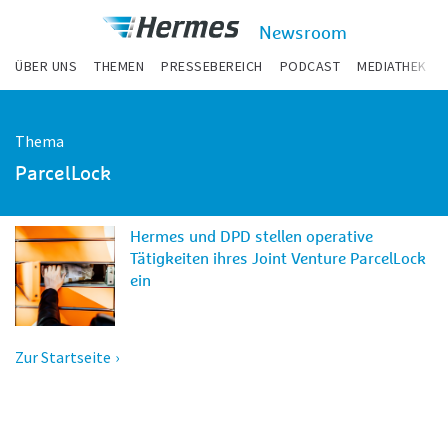
zum Inhalt
Hermes
Newsroom
Newsroom
ÜBER UNS
THEMEN
PRESSEBEREICH
PODCAST
MEDIATHEK
Thema
ParcelLock
Hermes und DPD stellen operative
Tätigkeiten ihres Joint Venture ParcelLock
ein
Zur Startseite