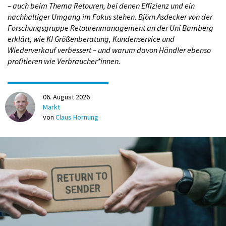
– auch beim Thema Retouren, bei denen Effizienz und ein
emovum
. In Berlin nimmt Hermes zudem an einem
nachhaltiger Umgang im Fokus stehen. Björn Asdecker von der
umfangreichen
Test mit E-Cargobikes
teil. Das Engagement
Forschungsgruppe Retourenmanagement an der Uni Bamberg
von Hermes beim Einsatz elektrisch betriebener
erklärt, wie KI Größenberatung, Kundenservice und
Transporter in der Paketzustellung reicht bis in die frühen
Wiederverkauf verbessert – und warum davon Händler ebenso
1990er Jahre zurück.
profitieren wie Verbraucher*innen.
06. August 2026
Markt
von
Claus Hornung