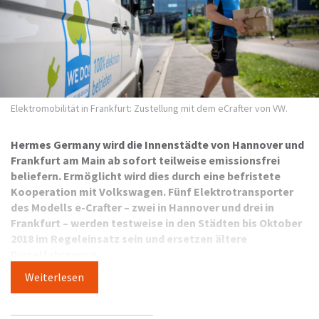
Elektromobilität in Frankfurt: Zustellung mit dem eCrafter von VW.
Hermes Germany wird die Innenstädte von Hannover und
Frankfurt am Main ab sofort teilweise emissionsfrei
beliefern. Ermöglicht wird dies durch eine befristete
Kooperation mit Volkswagen. Fünf Elektrotransporter
des Modells e-Crafter – zwei in Hannover und drei in
Frankfurt – werden testweise in den Städten bis Oktober
2018 im Regeleinsatz sein und ersetzen ältere
Dieselfahrzeuge.
Weiterlesen
Der Test ist Teil der
Klima- und Umweltschutzstrategie
, die
Hermes bundesweit vorantreibt. Diese sieht neben