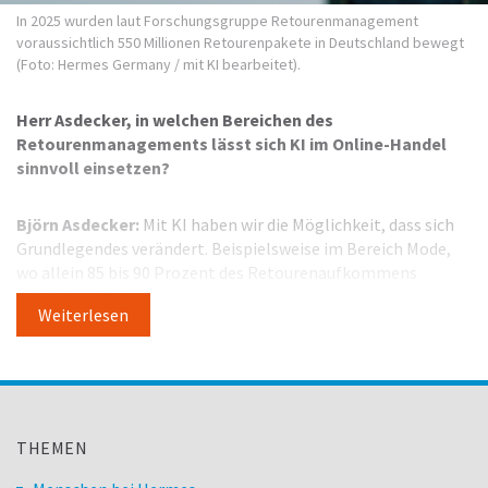
In 2025 wurden laut Forschungsgruppe Retourenmanagement
voraussichtlich 550 Millionen Retourenpakete in Deutschland bewegt
(Foto: Hermes Germany / mit KI bearbeitet).
Herr Asdecker, in welchen Bereichen des
Retourenmanagements lässt sich KI im Online-Handel
sinnvoll einsetzen?
Björn Asdecker:
Mit KI haben wir die Möglichkeit, dass sich
Grundlegendes verändert. Beispielsweise im Bereich Mode,
wo allein 85 bis 90 Prozent des Retourenaufkommens
entstehen. Mehr als ein Drittel davon sind
Weiterlesen
Auswahlbestellungen, bei denen Kund*innen Artikel in
unterschiedlichen Größen bestellen. KI löst dieses Problem
beispielsweise in Form von Größenempfehlungen oder einer
virtuellen Ankleidekabine. Einige große Händler praktizieren
das bereits.
THEMEN
Wie genau sieht das aus?