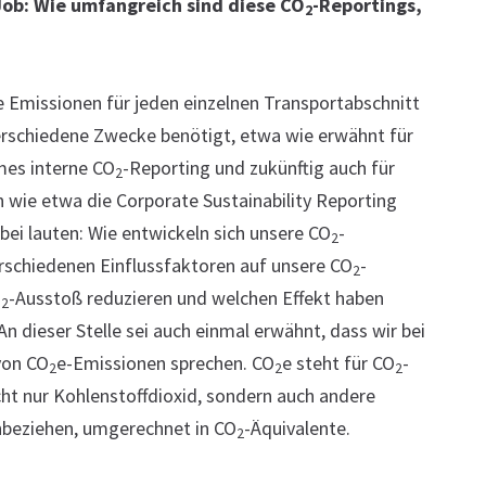
Job: Wie umfangreich sind diese CO
-Reportings,
2
 Emissionen für jeden einzelnen Transportabschnitt
erschiedene Zwecke benötigt, etwa wie erwähnt für
mes interne CO
-Reporting und zukünftig auch für
2
 wie etwa die Corporate Sustainability Reporting
bei lauten: Wie entwickeln sich unsere CO
-
2
erschiedenen Einflussfaktoren auf unsere CO
-
2
O
-Ausstoß reduzieren und welchen Effekt haben
2
 dieser Stelle sei auch einmal erwähnt, dass wir bei
von CO
e-Emissionen sprechen. CO
e steht für CO
-
2
2
2
icht nur Kohlenstoffdioxid, sondern auch andere
nbeziehen, umgerechnet in CO
-Äquivalente.
2