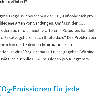
ck“ definiert?
r gute Frage. Wir berechnen den CO
-Fußbabdruck pro
2
rschiedene Arten von Sendungen. Umfasst der CO
-
2
oder auch – die meist leichteren – Retouren, handelt
ere Pakete, gehören auch Briefe dazu? Das Problem bei
he ich in der fehlenden Information zum
ion ist eine Vergleichbarkeit nicht gegeben. Wir sind
usätzlich auch die CO
-Emissionen pro Kilogramm
2
CO
-Emissionen für jede
2
“