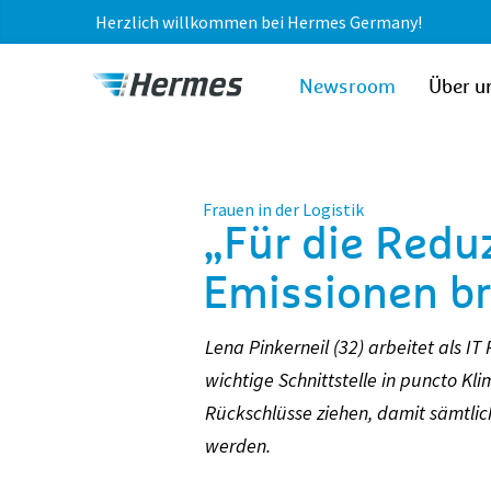
Herzlich willkommen bei Hermes Germany!
zum Inhalt
Hermes
Newsroom
Über u
Newsroom
Frauen in der Logistik
„Für die Redu
Emissionen br
Lena Pinkerneil (32) arbeitet als 
wichtige Schnittstelle in puncto
Rückschlüsse ziehen, damit sämtlich
werden.