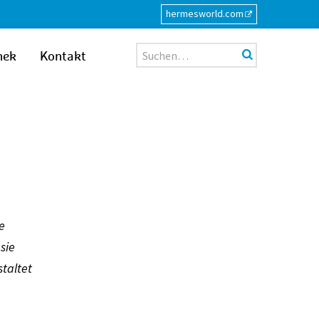
hermesworld.com
Suche
hek
Kontakt
e
sie
staltet