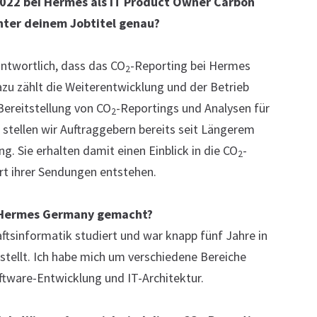
2022 bei Hermes als IT Product Owner Carbon
inter deinem Jobtitel genau?
antwortlich, dass das CO
-Reporting bei Hermes
2
zu zählt die Weiterentwicklung und der Betrieb
Bereitstellung von CO
-Reportings und Analysen für
2
 stellen wir Auftraggebern bereits seit Längerem
ng. Sie erhalten damit einen Einblick in die CO
-
2
rt ihrer Sendungen entstehen.
i Hermes Germany gemacht?
ftsinformatik studiert und war knapp fünf Jahre in
ellt. Ich habe mich um verschiedene Bereiche
ware-Entwicklung und IT-Architektur.