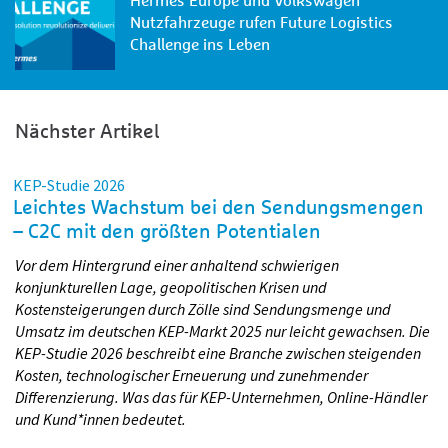
Hermes Europe und Volkswagen
AirportPark FMO zwischen den regionalen Zentren Münster
Nutzfahrzeuge rufen Future Logistics
und Osnabrück. Über die neu entstandene Airportallee ist
Challenge ins Leben
eine schnelle Verkehrsanbindung an die Autobahn A1
(Hamburg-Köln) und an das Kreuz A1/A30 (Lotte-Osnabrück)
gewährleistet, sodass das LC optimal erreichbar ist und die
lokale Versorgung im Ballungsgebiet Münster-Osnabrück
Nächster Artikel
begünstigt. Die unmittelbare Nähe zum Flughafen ist ein
weiterer wichtiger Standortfaktor.
KEP-Studie 2026
Leichtes Wachstum bei den Sendungsmengen
„Wir freuen uns, dass dieses neue, hochmoderne Logistik-
– C2C mit den größten Potentialen
Center nun in Greven in Betrieb geht“, erklärt
Peter
Vor dem Hintergrund einer anhaltend schwierigen
Vennemeyer
, Bürgermeister der Stadt Greven. „Dieser
konjunkturellen Lage, geopolitischen Krisen und
Neubau für Hermes Germany wird zu einem wichtigen
Kostensteigerungen durch Zölle sind Sendungsmenge und
Eckpfeiler einer zukunftsfähigen Infrastrukturentwicklung.
Umsatz im deutschen KEP-Markt 2025 nur leicht gewachsen. Die
Und für uns im AirportPark FMO ist das ein prominenter
KEP-Studie 2026 beschreibt eine Branche zwischen steigenden
Unternehmens-Zuwachs!“
Kosten, technologischer Erneuerung und zunehmender
Differenzierung. Was das für KEP-Unternehmen, Online-Händler
und Kund*innen bedeutet.
Investition in die Zukunft: emissionsfreie
Zustellung