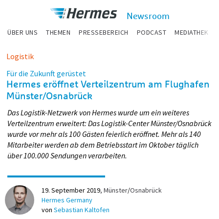
zum Inhalt
Hermes
Newsroom
Newsroom
ÜBER UNS
THEMEN
PRESSEBEREICH
PODCAST
MEDIATHEK
Logistik
Für die Zukunft gerüstet
Hermes eröffnet Verteilzentrum am Flughafen
Münster/Osnabrück
Das Logistik-Netzwerk von Hermes wurde um ein weiteres
Verteilzentrum erweitert: Das Logistik-Center Münster/Osnabrück
wurde vor mehr als 100 Gästen feierlich eröffnet. Mehr als 140
Mitarbeiter werden ab dem Betriebsstart im Oktober täglich
über 100.000 Sendungen verarbeiten.
19. September 2019
Münster
/
Osnabrück
Hermes Germany
von
Sebastian Kaltofen