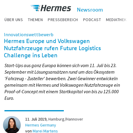
zum Inhalt
Hermes
Newsroom
Newsroom
ÜBER UNS
THEMEN
PRESSEBEREICH
PODCAST
MEDIATHEK
Innovationswettbewerb
Hermes Europe und Volkswagen
Nutzfahrzeuge rufen Future Logistics
Challenge ins Leben
Start-Ups aus ganz Europa können sich vom 11. Juli bis 23.
September mit Lösungsansätzen rund um das Ökosystem
'Fahrzeug - Zusteller' bewerben. Zwei Gewinner entwickeln
gemeinsam mit Hermes und Volkswagen Nutzfahrzeuge ein
Proof-of-Concept mit einem Startkapital von bis zu 125.000
Euro.
11. Juli 2019
Hamburg
/
Hannover
Hermes Germany
von
Marei Martens