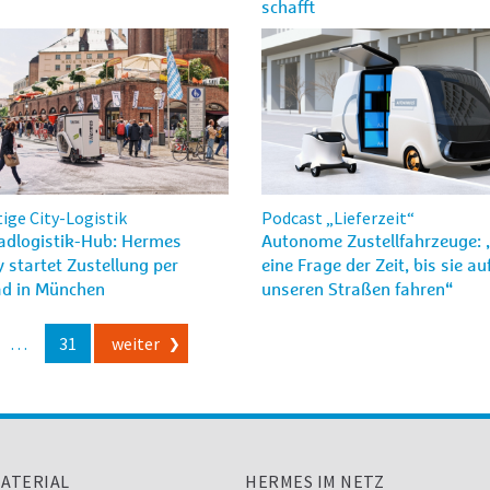
schafft
ige City-Logistik
Podcast „Lieferzeit“
adlogistik-Hub: Hermes
Autonome Zustellfahrzeuge: 
startet Zustellung per
eine Frage der Zeit, bis sie au
ad in München
unseren Straßen fahren“
…
31
weiter
ATERIAL
HERMES IM NETZ