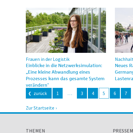
Frauen in der Logistik
Nachhalt
Einblicke in die Netzwerksimulation:
Neues R
„Eine kleine Abwandlung eines
Germany 
Prozesses kann das gesamte System
Lastenr
verändern"
Beitragsnavigation
zurück
1
…
3
4
5
6
7
Zur Startseite
THEMEN
PRESSEM