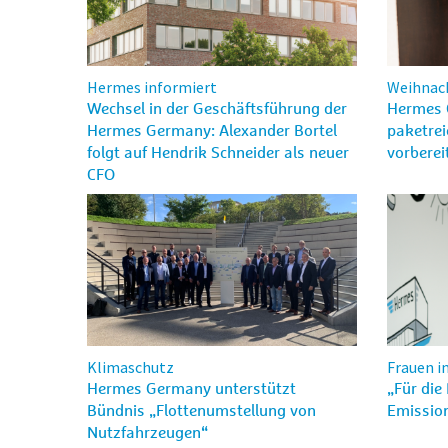
Hermes informiert
Weihnach
Wechsel in der Geschäftsführung der
Hermes 
Hermes Germany: Alexander Bortel
paketrei
folgt auf Hendrik Schneider als neuer
vorberei
CFO
Klimaschutz
Frauen in
Hermes Germany unterstützt
„Für die
Bündnis „Flottenumstellung von
Emissio
Nutzfahrzeugen“