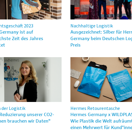
tsgeschäft 2023
Nachhaltige Logistik
Germany ist auf
Ausgezeichnet: Silber für He
chste Zeit des Jahres
Germany beim Deutschen Log
tet
Preis
 der Logistik
Hermes Retourentasche
 Reduzierung unserer CO2-
Hermes Germany x WILDPLAS
nen brauchen wir Daten“
Wie Plastik die Welt aufräum
einen Mehrwert für Kund*inn