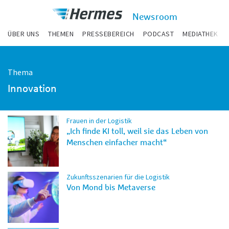
zum Inhalt
Hermes
Newsroom
Newsroom
ÜBER UNS
THEMEN
PRESSEBEREICH
PODCAST
MEDIATHEK
Thema
Innovation
Frauen in der Logistik
„Ich finde KI toll, weil sie das Leben von
Menschen einfacher macht“
Zukunftsszenarien für die Logistik
Von Mond bis Metaverse