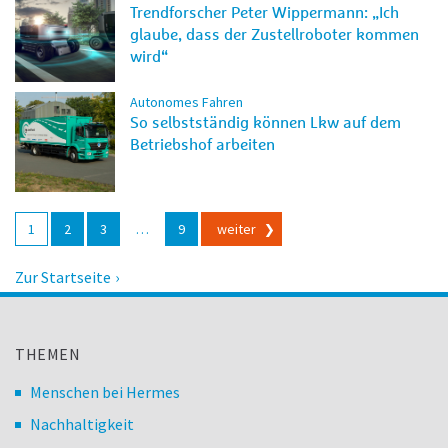
Trendforscher Peter Wippermann: „Ich
glaube, dass der Zustellroboter kommen
wird“
Autonomes Fahren
So selbstständig können Lkw auf dem
Betriebshof arbeiten
Beitragsnavigation
1
2
3
…
9
weiter
Zur Startseite
THEMEN
Menschen bei Hermes
Nachhaltigkeit