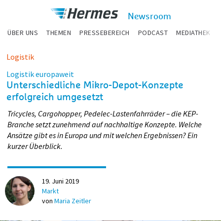
zum Inhalt
Hermes
Newsroom
Newsroom
ÜBER UNS
THEMEN
PRESSEBEREICH
PODCAST
MEDIATHEK
Logistik
Logistik europaweit
Unterschiedliche Mikro-Depot-Konzepte
erfolgreich umgesetzt
Tricycles, Cargohopper, Pedelec-Lastenfahrräder – die KEP-
Branche setzt zunehmend auf nachhaltige Konzepte. Welche
Ansätze gibt es in Europa und mit welchen Ergebnissen? Ein
kurzer Überblick.
19. Juni 2019
Markt
von
Maria Zeitler