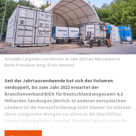
Armadillo Cargobike von Hermes im Jahr 2018 am Mikrodepot in
Berlin-Prenzlauer Berg. (Foto: Hermes)
Seit der Jahrtausendwende hat sich das Volumen
verdoppelt, bis zum Jahr 2022 erwartet der
Branchenverband BIEK für Deutschland insgesamt 4,3
Milliarden Sendungen jährlich. In anderen europäischen
Ländern ist die Herausforderung nicht kleiner: So müssen
diese steigenden Mengen vor allem in die überfüllten
Innenstädte geliefert werden. Nachhaltigkeit sowie die
CO
–Reduzierung stehen dabei für Städte und KEP-
2
Dienstleister im Fokus. Die Konzepte sind ganz