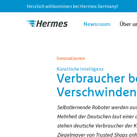
Herzlich willkommen bei Hermes Germany!
zum Inhalt
Hermes
Newsroom
Über u
Newsroom
Innovationen
Künstliche Intelligenz
Verbraucher b
Verschwinden
Selbstlernende Roboter werden aus 
Mehrheit der Deutschen laut einer
stehen deutsche Verbraucher der Kü
Ziegelmayer von Trusted Shops anh