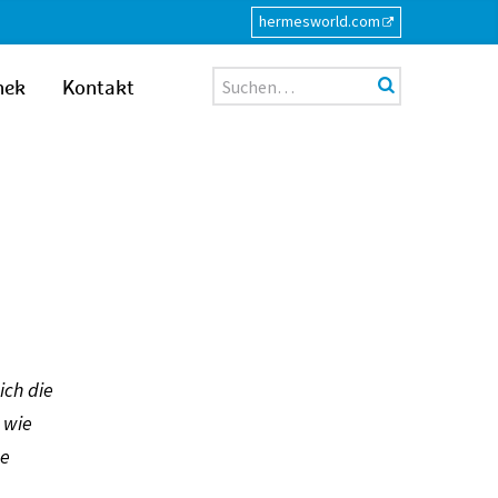
hermesworld.com
Suche
hek
Kontakt
ich die
 wie
ue