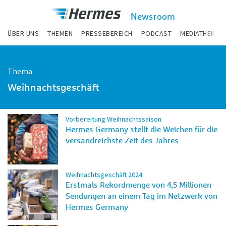
zum Inhalt
Hermes
Newsroom
Newsroom
ÜBER UNS
THEMEN
PRESSEBEREICH
PODCAST
MEDIATHEK
Thema
Weihnachtsgeschäft
Vorbereitung Weihnachtssaison
Hermes Germany stellt die Weichen für die
versandreichste Zeit des Jahres
Weihnachtsgeschäft 2024
Erstmals Rekordmenge von 4,5 Millionen
Sendungen an einem Tag im Netzwerk von
Hermes Germany