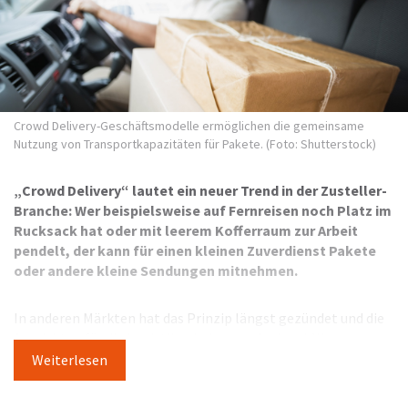
Crowd Delivery-Geschäftsmodelle ermöglichen die gemeinsame
Nutzung von Transportkapazitäten für Pakete. (Foto: Shutterstock)
„Crowd Delivery“ lautet ein neuer Trend in der Zusteller-
Branche: Wer beispielsweise auf Fernreisen noch Platz im
Rucksack hat oder mit leerem Kofferraum zur Arbeit
pendelt, der kann für einen kleinen Zuverdienst Pakete
oder andere kleine Sendungen mitnehmen.
In anderen Märkten hat das Prinzip längst gezündet und die
Aussichten für die Logistik scheinen verlockend: Wenn
Wohnungen mit Übernachtungsgästen geteilt werden
Weiterlesen
können oder Autos mit Reisenden – warum soll dann nicht
auch die gemeinsame Nutzung von Transportkapazitäten für