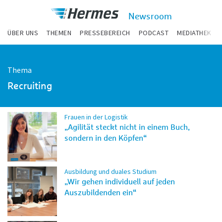
zum Inhalt
Hermes
Newsroom
Newsroom
ÜBER UNS
THEMEN
PRESSEBEREICH
PODCAST
MEDIATHEK
Thema
Recruiting
Frauen in der Logistik
„Agilität steckt nicht in einem Buch,
sondern in den Köpfen“
Ausbildung und duales Studium
„Wir gehen individuell auf jeden
Auszubildenden ein“