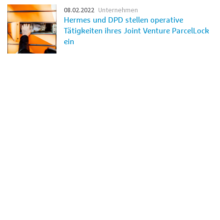
08.02.2022
Unternehmen
Hermes und DPD stellen operative
Tätigkeiten ihres Joint Venture ParcelLock
ein
19.10.2021
Unternehmen
Prognose zum Weihnachtsgeschäft
Hermes stellt sich erneut auf
Rekordmengen ein: 137 Millionen
Sendungen bis Weihnachten erwartet
08.04.2021
Unternehmen
Personalinformation
Friedemann König wird neuer
Unternehmenssprecher der Hermes
Germany
31.03.2021
Unternehmen
Ostern 2021
Trotz Mehrmengen: Über 90 Prozent der