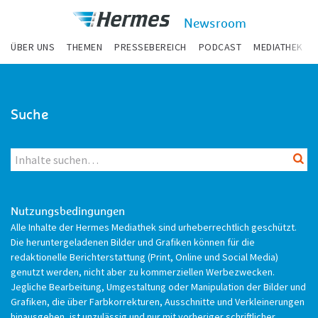
zum Inhalt
Hermes
Newsroom
Newsroom
ÜBER UNS
THEMEN
PRESSEBEREICH
PODCAST
MEDIATHEK
Suche
Suc
Nutzungsbedingungen
Alle Inhalte der Hermes Mediathek sind urheberrechtlich geschützt.
Die heruntergeladenen Bilder und Grafiken können für die
redaktionelle Berichterstattung (Print, Online und Social Media)
genutzt werden, nicht aber zu kommerziellen Werbezwecken.
Jegliche Bearbeitung, Umgestaltung oder Manipulation der Bilder und
Grafiken, die über Farbkorrekturen, Ausschnitte und Verkleinerungen
hinausgehen, ist unzulässig und nur mit vorheriger schriftlicher