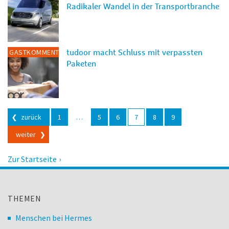
Radikaler Wandel in der Transportbranche
GASTKOMMENTAR
tudoor macht Schluss mit verpassten
Paketen
Beitragsnavigation
zurück
1
…
5
6
7
8
9
weiter
Zur Startseite
THEMEN
Menschen bei Hermes