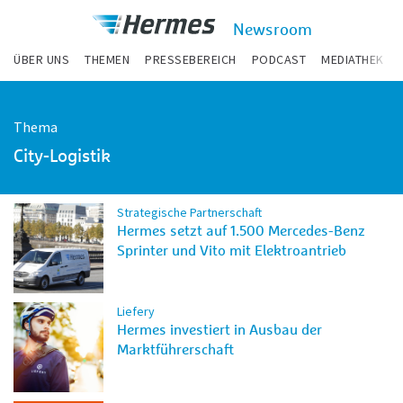
zum Inhalt
Hermes
Newsroom
Newsroom
ÜBER UNS
THEMEN
PRESSEBEREICH
PODCAST
MEDIATHEK
Thema
City-Logistik
Strategische Partnerschaft
Hermes setzt auf 1.500 Mercedes-Benz
Sprinter und Vito mit Elektroantrieb
Liefery
Hermes investiert in Ausbau der
Marktführerschaft