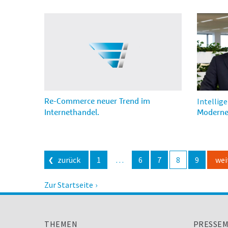
Intellig
Re-Commerce neuer Trend im
Internethandel.
Moderne 
Beitragsnavigation
zurück
1
…
6
7
8
9
wei
Zur Startseite
THEMEN
PRESSEM