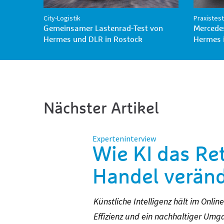
City-Logistik
Praxistest
Gemeinsamer Lastenrad-Test von
Mercedes
Hermes und DLR in Rostock
Hermes i
Nächster Artikel
Experteninterview
Wie KI das R
Handel verän
Künstliche Intelligenz hält im On
Effizienz und ein nachhaltiger Um