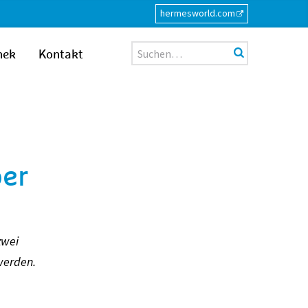
hermesworld.com
Suche
hek
Kontakt
per
zwei
werden.