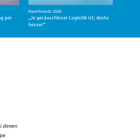
Markttrends 2026
ng per
„Je geräuschloser Logistik ist, desto
besser“
ei denen
ppe