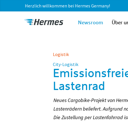
Herzlich willkommen bei Hermes Germany!
zum Inhalt
Hermes
Newsroom
Über u
Newsroom
Logistik
City-Logistik
Emissionsfrei
Lastenrad
Neues Cargobike-Projekt von Hermes
Lastenrädern beliefert. Aufgrund 
Die Zustellung per Lastenfahrrad is