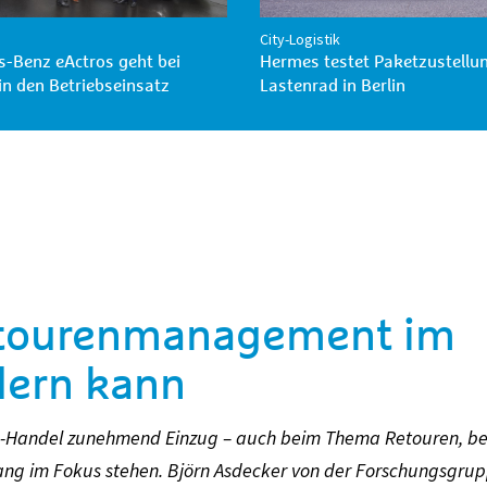
City-Logistik
-Benz eActros geht bei
Hermes testet Paketzustellu
n den Betriebseinsatz
Lastenrad in Berlin
etourenmanagement im
dern kann
line-Handel zunehmend Einzug – auch beim Thema Retouren, b
gang im Fokus stehen. Björn Asdecker von der Forschungsgru